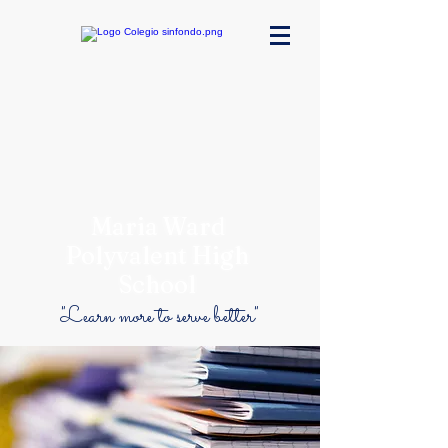
Maria Ward
Polyvalent High
School
"Learn more to serve better"