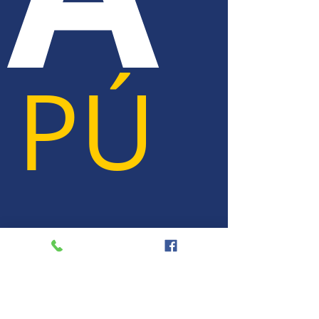
PÚ
BLI